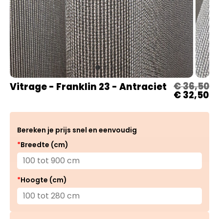
€
36,50
Vitrage - Franklin 23 - Antraciet
Oorspron
Hu
€
32,50
prijs
pr
was:
is:
€ 36,50.
€ 
Bereken je prijs snel en eenvoudig
*
Breedte (cm)
*
Hoogte (cm)