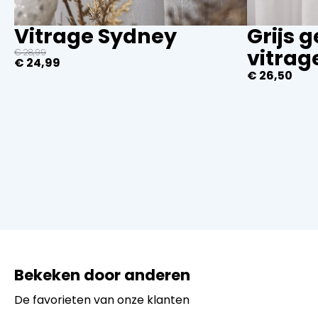
Grijs 
Vitrage Sydney
vitrag
€
28,99
Oorspronkelijke
Huidige
€
24,99
prijs
prijs
€
26,50
was:
is:
€ 28,99.
€ 24,99.
Bekeken door anderen
De favorieten van onze klanten