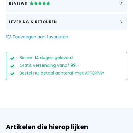
REVIEWS
GEWAARDEERD
1
5.00
OP 5
GEBASEERD
LEVERING & RETOUREN
OP
KLANTBEOORDELING
Toevoegen aan favorieten
Binnen 14 dagen geleverd
Gratis verzending vanaf 99,-
Bestel nu, betaal achteraf met AFTERPAY
Artikelen die hierop lijken