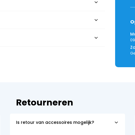
O
Ma
09
Z
Ge
Retourneren
Is retour van accessoires mogelijk?