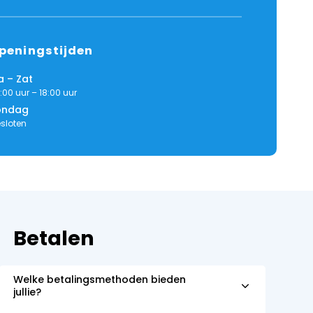
peningstijden
 – Zat
:00 uur – 18:00 uur
ondag
sloten
Betalen
Welke betalingsmethoden bieden
jullie?