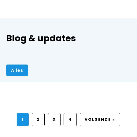
Blog & updates
Alles
1
2
3
4
VOLGENDE »